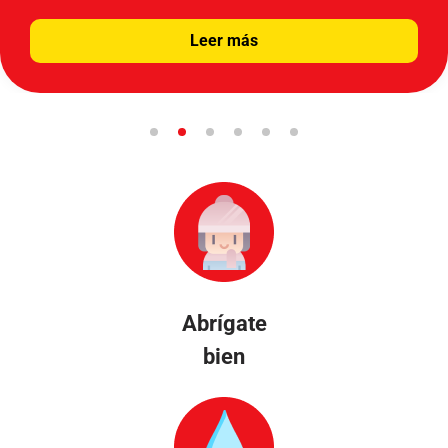
Leer más
Abrígate
bien