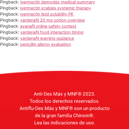
Pingback:
ivermectin demodex medical summary
Pingback:
ivermectin scabies systemic therapy
Pingback:
ivermectin lipid solubility PK
Pingback:
vardenafil 20 mg option overview
Pingback:
avanafil online safety context
Pingback:
vardenafil food interaction timing
Pingback:
vardenafil warning guidance
Pingback:
penicillin allergy evaluation
Anti-Des Más y MNF® 2023.
Todos los derechos reservados.
Antiflu-Des Más y MNF® son un producto
de la gran familia Chinoin®.
Lea las indicaciones de uso.