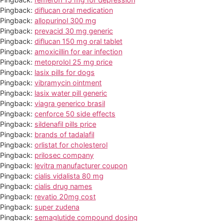
Pingback:
diflucan oral medication
Pingback:
allopurinol 300 mg
Pingback:
prevacid 30 mg generic
Pingback:
diflucan 150 mg oral tablet
Pingback:
amoxicillin for ear infection
Pingback:
metoprolol 25 mg price
Pingback:
lasix pills for dogs
Pingback:
vibramycin ointment
Pingback:
lasix water pill generic
Pingback:
viagra generico brasil
Pingback:
cenforce 50 side effects
Pingback:
sildenafil pills price
Pingback:
brands of tadalafil
Pingback:
orlistat for cholesterol
Pingback:
prilosec company
Pingback:
levitra manufacturer coupon
Pingback:
cialis vidalista 80 mg
Pingback:
cialis drug names
Pingback:
revatio 20mg cost
Pingback:
super zudena
Pingback:
semaglutide compound dosing