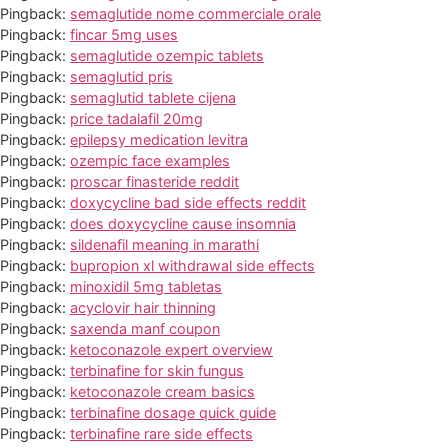
Pingback:
semaglutide nome commerciale orale
Pingback:
fincar 5mg uses
Pingback:
semaglutide ozempic tablets
Pingback:
semaglutid pris
Pingback:
semaglutid tablete cijena
Pingback:
price tadalafil 20mg
Pingback:
epilepsy medication levitra
Pingback:
ozempic face examples
Pingback:
proscar finasteride reddit
Pingback:
doxycycline bad side effects reddit
Pingback:
does doxycycline cause insomnia
Pingback:
sildenafil meaning in marathi
Pingback:
bupropion xl withdrawal side effects
Pingback:
minoxidil 5mg tabletas
Pingback:
acyclovir hair thinning
Pingback:
saxenda manf coupon
Pingback:
ketoconazole expert overview
Pingback:
terbinafine for skin fungus
Pingback:
ketoconazole cream basics
Pingback:
terbinafine dosage quick guide
Pingback:
terbinafine rare side effects