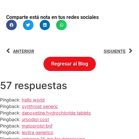
Comparte está nota en tus redes sociales
ANTERIOR
SIGUIENTE
Regresar al Blog
57 respuestas
Pingback:
hello world
Pingback:
synthroid generic
Pingback:
dapoxetine hydrochloride tablets
Pingback:
ursodiol cost
Pingback:
metoprolol bnf
Pingback:
levitra generico
Pingback:
remeron 15 mg for depression